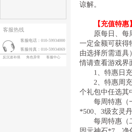
谅解。
【充值特惠
客服热线
原每日、每周
客服电话：010-59934000
一定金额可获得
客服传真：010-59934069
由选择所需道具
反沉迷补填
角色异常
客服中心
情请查看游戏界
1、特惠日充
2、特惠周充
个礼包中任选其
每周特惠（一）
*500、3级玄灵
每周特惠（二）
固元神石*7、净