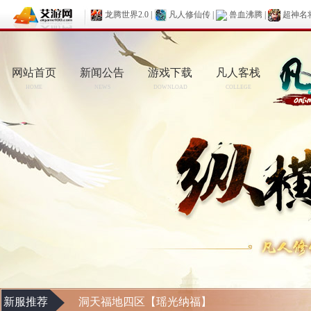
龙腾世界2.0
|
凡人修仙传
|
兽血沸腾
|
超神名
网站首页
新闻公告
游戏下载
凡人客栈
HOME
NEWS
DOWNLOAD
COLLEGE
新服推荐
洞天福地四区【瑶光纳福】