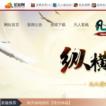
龙腾世界2.0
|
凡人修仙传
|
兽血沸腾
|
超神名
网站首页
新闻公告
游戏下载
凡人客栈
HOME
NEWS
DOWNLOAD
COLLEGE
新服推荐
洞天福地四区【瑶光纳福】