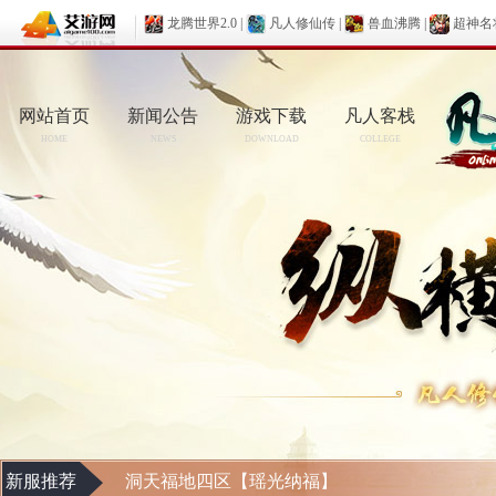
龙腾世界2.0
|
凡人修仙传
|
兽血沸腾
|
超神名
网站首页
新闻公告
游戏下载
凡人客栈
HOME
NEWS
DOWNLOAD
COLLEGE
新服推荐
洞天福地四区【瑶光纳福】