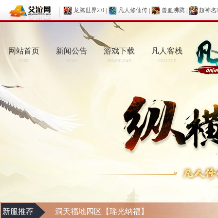
龙腾世界2.0
|
凡人修仙传
|
兽血沸腾
|
超神名
网站首页
新闻公告
游戏下载
凡人客栈
HOME
NEWS
DOWNLOAD
COLLEGE
新服推荐
洞天福地四区【瑶光纳福】