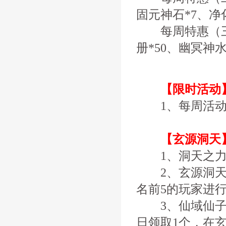
固元神石*7、净
每周特惠（三）
册*50、幽冥神水
【限时活动
1、每周活动
【玄源洞天
1、洞天之力B
2、玄源洞天地
名前5的玩家进行追
3、仙域仙子N
日领取1个，在