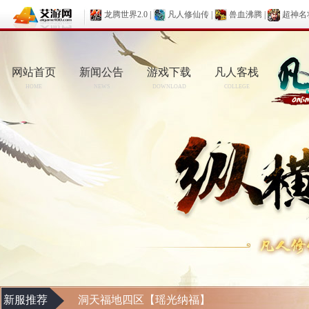
龙腾世界2.0
|
凡人修仙传
|
兽血沸腾
|
超神名
网站首页
新闻公告
游戏下载
凡人客栈
HOME
NEWS
DOWNLOAD
COLLEGE
新服推荐
洞天福地四区【瑶光纳福】