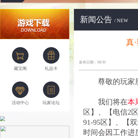
新闻公告
/ NEW
真
发布日期：08/30
藏宝阁
礼品卡
尊敬的玩家朋
我们将在
本
活动中心
玩家论坛
区】、【电信2区
91-95区】、
时间会因工作进度