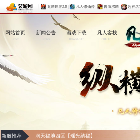
龙腾世界2.0
|
凡人修仙传
|
兽血沸腾
|
超神名
网站首页
新闻公告
游戏下载
凡人客栈
HOME
NEWS
DOWNLOAD
COLLEGE
新服推荐
洞天福地四区【瑶光纳福】