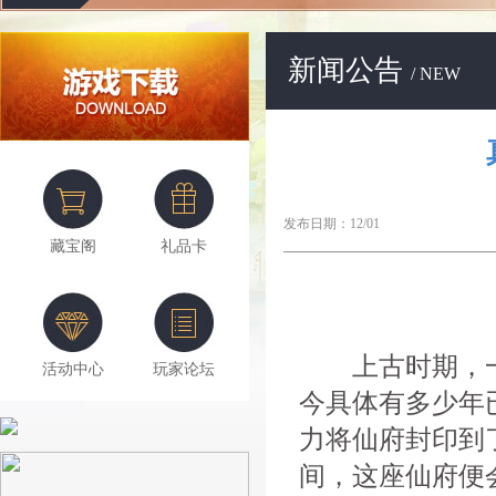
新闻公告
/ NEW
发布日期：12/01
藏宝阁
礼品卡
上古时期，一
活动中心
玩家论坛
今具体有多少年
力将仙府封印到
间，这座仙府便