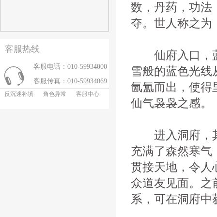
数，丹药，功法
夺。世人称之为
客服热线
仙府入口，蓝
客服电话：010-59934000
雪般的蓝色光线
客服传真：010-59934069
氤氲而出，使得
反沉迷补填
角色异常
客服中心
仙气袅袅之感。
进入洞府，其
充满了森然寒气
贯接天地，令人
众道友见面。之
系，可在洞府中