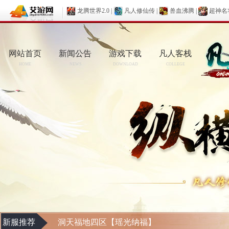
龙腾世界2.0
|
凡人修仙传
|
兽血沸腾
|
超神名
网站首页
新闻公告
游戏下载
凡人客栈
HOME
NEWS
DOWNLOAD
COLLEGE
新服推荐
洞天福地四区【瑶光纳福】