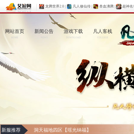
龙腾世界2.0
|
凡人修仙传
|
兽血沸腾
|
超神名
网站首页
新闻公告
游戏下载
凡人客栈
HOME
NEWS
DOWNLOAD
COLLEGE
新服推荐
洞天福地四区【瑶光纳福】