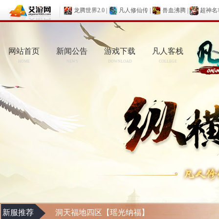
龙腾世界2.0
|
凡人修仙传
|
兽血沸腾
|
超神名
网站首页
新闻公告
游戏下载
凡人客栈
HOME
NEWS
DOWNLOAD
COLLEGE
新服推荐
洞天福地四区【瑶光纳福】