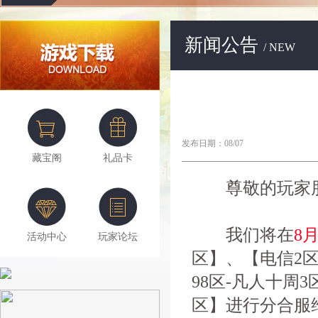
新闻公告
/ NEW
发布日期：08/07
藏宝阁
礼品卡
尊敬的玩家朋
我们将在
8月
活动中心
玩家论坛
区】、【电信2区
98区-凡人十周
区】进行分合服