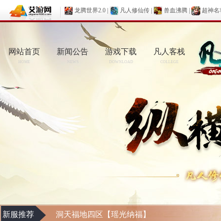
龙腾世界2.0
|
凡人修仙传
|
兽血沸腾
|
超神名
网站首页
新闻公告
游戏下载
凡人客栈
HOME
NEWS
DOWNLOAD
COLLEGE
新服推荐
洞天福地四区【瑶光纳福】