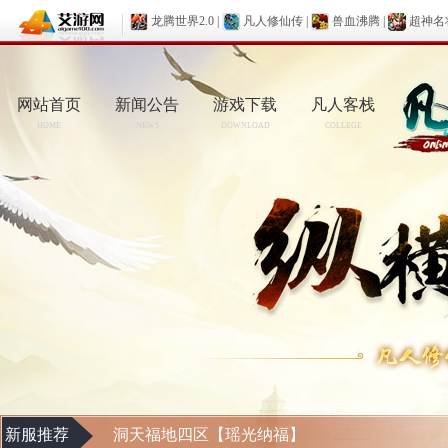
龙腾世界2.0
|
凡人修仙传
|
兽血沸腾
|
超神名
网站首页
新闻公告
游戏下载
凡人客栈
HOME
NEWS
DOWNLOAD
COLLEGE
新服推荐
洞天福地四区【瑶光纳福】