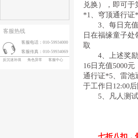
兑换），即可于
*1、穹顶通行证
3、每日充值每
客服热线
日在福缘童子处领
客服电话：010-59934000
取
客服传真：010-59934069
4、上述奖励可
反沉迷补填
角色异常
客服中心
16日充值500
通行证*5、雷池
于工作日12:00
5、凡人测试
七折八扣，骨