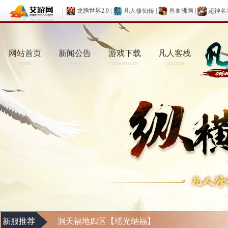
龙腾世界2.0
|
凡人修仙传
|
兽血沸腾
|
超神名
网站首页
新闻公告
游戏下载
凡人客栈
HOME
NEWS
DOWNLOAD
COLLEGE
新服推荐
洞天福地四区【瑶光纳福】