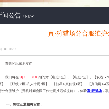
新闻公告
/ NEW
真·狩猎场分合服维护
日期：08/12
尊敬的玩家朋友们：
我们将在
8月15日00:00
期间对【电信1区】、【电信2区】、【双线1-21区
区】、【双线98区-凡人十周3区】、【仙界1-真仙境1区】、【真仙境3-
行分合服维护（开机时间会因工作进度推迟或提前），体验
真·狩猎场
，享
一、数据互通相关安排：