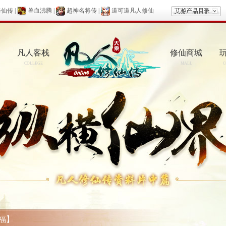
修仙传
|
兽血沸腾
|
超神名将传
|
道可道凡人修仙
凡人客栈
修仙商城
COLLEGE
MALL
C
福】