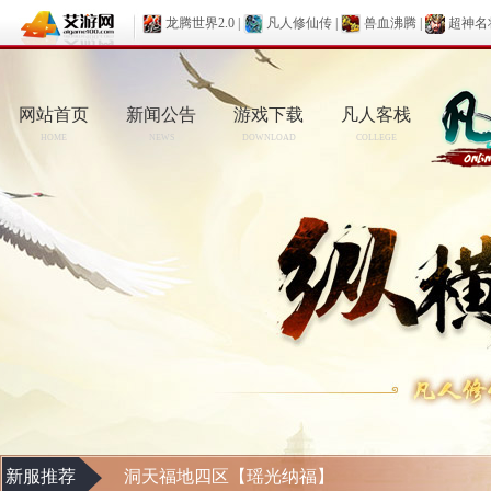
龙腾世界2.0
|
凡人修仙传
|
兽血沸腾
|
超神名
网站首页
新闻公告
游戏下载
凡人客栈
HOME
NEWS
DOWNLOAD
COLLEGE
新服推荐
洞天福地四区【瑶光纳福】