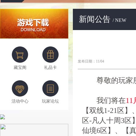
新闻公告
/ NEW
发布日期：11/04
藏宝阁
礼品卡
尊敬的玩家朋
我们将在
11
活动中心
玩家论坛
【双线1-21区】
区-凡人十周3区
仙境6区】、【