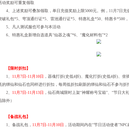
活动奖励可重复领取
4、上述奖励可叠加领取，单日充值奖励上限5000元。例，11月7日充值
突破礼包*5、穹顶通行证*5、雷池通行证*5、特惠礼盒*50、特惠卡*500
5、凡人测试服也可参与本活动
6、特惠礼盒新增自选道具“仙器之魂”*6、“魔化材料包”*2
【限时折扣】
1、
11月7日-11月10日
，器魂打折(史低4折)、魔化打折(史低4折)、
耗的绑仙和仙石也同样进行折扣，每周低折扣刷新的绑仙和仙石不参与折
2、
11月7日-11月13日
，仙石商城限时上架“神耀称号宝箱”、“节日大
品除外）
【备战礼包】
1、备战礼包，
11月7日-11月10日
，活动期间内在“节日活动使者”NPC