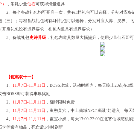
个）
，消耗少量
仙石
可获得海量道具
2、每个备战礼包均可开启一次，共有3档礼包可以选择，分别对应备
包（三）；每档备战礼包均有4种礼包可以选择，分别对应人界、灵界、
（开启礼包没有境界要求，礼包内道具有境界要求）
3、备战礼包
史诗升级
，礼包内道具数量大幅提升，使用少量仙石即可
【钜惠双十一】
1、
11月7日-11月11日
，BOSS攻城，活动时间内，每天晚上20点在3
攻击BOSS即可获得丰厚奖励
2、
11月7日-11月11日
，翻牌限时免费
3、
11月7日-11月11日
，蚩融巢穴，中土仙域NPC“蚩融”处进入，每
4、
11月7日-11月11日
，盗宝小妖，每天13:00-22:00在北寒仙域随
石卡等稀有物品，死亡后1小时刷新