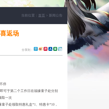
当前位置：
首页
> 新闻公告
喜返场
分享到：
不停
换），即可于第二个工作日在福缘童子处分别
领取一次
子处领取特惠礼盒*1、特惠卡*10，