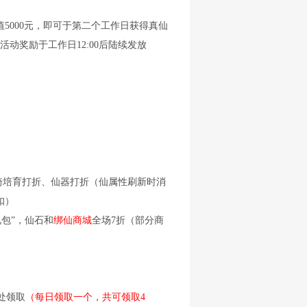
5000元，即可于第二个工作日获得真仙
，活动奖励于工作日12:00后陆续发放
坐骑培育打折、仙器打折（仙属性刷新时消
扣）
礼包”，仙石和
绑仙商城
全场7折（部分商
处领取
（每日领取一个，共可领取4