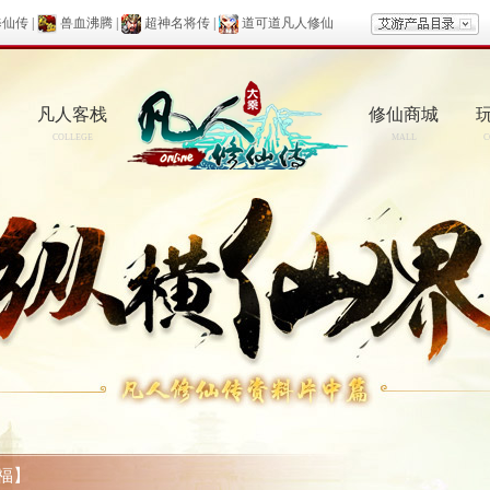
修仙传
|
兽血沸腾
|
超神名将传
|
道可道凡人修仙
凡人客栈
修仙商城
COLLEGE
MALL
C
福】