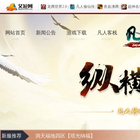
龙腾世界2.0
|
凡人修仙传
|
兽血沸腾
|
超神名
网站首页
新闻公告
游戏下载
凡人客栈
HOME
NEWS
DOWNLOAD
COLLEGE
新服推荐
洞天福地四区【瑶光纳福】