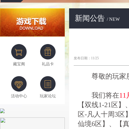
新闻公告
/ NEW
发布日期：11/25
藏宝阁
礼品卡
尊敬的玩家朋
我们将在
11
活动中心
玩家论坛
【双线1-21区】
区-凡人十周3区
仙境6区】、【