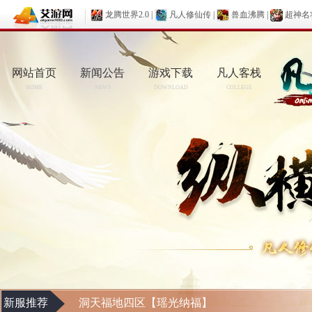
龙腾世界2.0
|
凡人修仙传
|
兽血沸腾
|
超神名
网站首页
新闻公告
游戏下载
凡人客栈
HOME
NEWS
DOWNLOAD
COLLEGE
新服推荐
洞天福地四区【瑶光纳福】