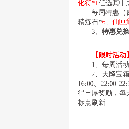
化符*1
任选其中
每周特惠（四
精炼石*
6
、
仙匣
3、
特惠兑
【限时活动
1、每周活动
2、天降宝箱
16:00、22:0
得丰厚奖励，每
标点刷新