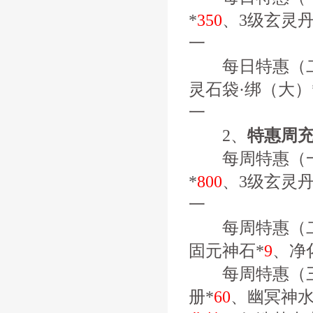
*
350
、3级玄灵丹
一
每日特惠（二
灵石袋·绑（大）
一
2、
特惠周
每周特惠（一
*
800
、3级玄灵丹
一
每周特惠（二
固元神石*
9
、净
每周特惠（三
册*
60
、幽冥神水