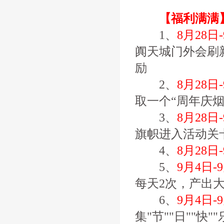
【福利满满
1、
8月28日
阗天城门外会刷新
励
2、
8月28日
取一个“周年庆烟
3、
8月28日
旗帜进入活动关
4、
8月28日
5、
9月4日-
每天2次，产出
6、
9月4日-
集"节""日""快