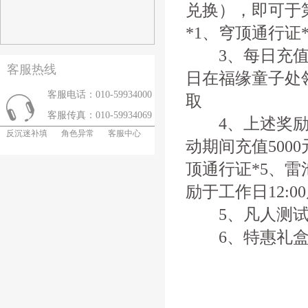
兑换），即可于
*1、穹顶通行证
3、每日充值每
客服热线
日在福缘童子处领
客服电话：010-59934000
取
客服传真：010-59934069
4、上述奖励可
反沉迷补填
角色异常
客服中心
动期间充值500
顶通行证*5、雷
励于工作日12:0
5、凡人测试
6、特惠礼盒新增