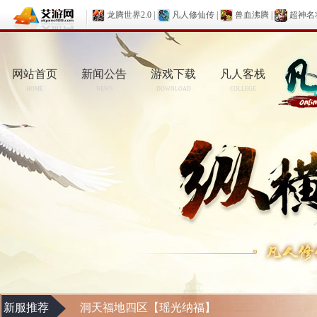
龙腾世界2.0
|
凡人修仙传
|
兽血沸腾
|
超神名
网站首页
新闻公告
游戏下载
凡人客栈
HOME
NEWS
DOWNLOAD
COLLEGE
新服推荐
洞天福地四区【瑶光纳福】