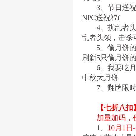
3、节日送祝福
NPC送祝福(
4、扰乱者头领，
乱者头领，击杀
5、偷月饼的小白
刷新5只偷月饼
6、我要吃月饼
中秋大月饼
7、翻牌限时
【七折八扣
加量加码，
1、
10月1日