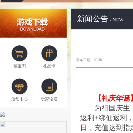
新闻公告
/ NEW
发布日期：09/30
藏宝阁
礼品卡
【礼庆华诞
活动中心
玩家论坛
为祖国庆生，为
返利+绑仙返利
日
，充值达到指