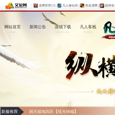
龙腾世界2.0
|
凡人修仙传
|
兽血沸腾
|
超神名
网站首页
新闻公告
游戏下载
凡人客栈
HOME
NEWS
DOWNLOAD
COLLEGE
新服推荐
洞天福地四区【瑶光纳福】