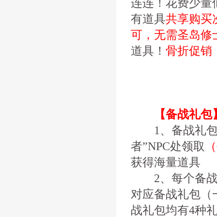
连连！花费少量
有道具
共享购买
可，无需圣岛修
道具！
骨折促销
【备战礼包
1、备战礼包
者”NPC处领取
（
获得海量道具
2、每个备战礼
对应备战礼包（
战礼包均有4种