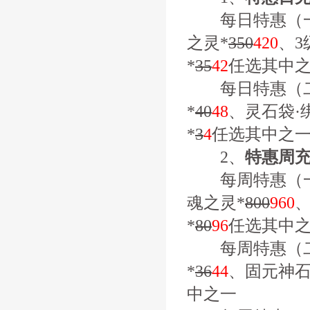
每日特惠（一
之灵*
350
420
、3
*
35
42
任选其中
每日特惠（二
*
40
48
、灵石袋·
*
3
4
任选其中之
2、
特惠周
每周特惠（一
魂之灵*
800
960
、
*
80
96
任选其中
每周特惠（二
*
36
44
、固元神石
中之一