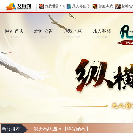
龙腾世界2.0
|
凡人修仙传
|
兽血沸腾
|
超神名
网站首页
新闻公告
游戏下载
凡人客栈
HOME
NEWS
DOWNLOAD
COLLEGE
新服推荐
洞天福地四区【瑶光纳福】