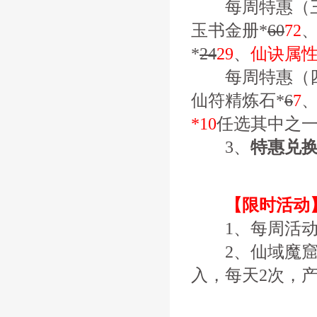
每周特惠（三
玉书金册*
60
72
、
*
24
29
、
仙诀属性
每周特惠（四
仙符精炼石*
6
7
*10
任选其中之
3、
特惠兑
【限时活动
1、每周活动
2、仙域魔窟
入，每天2次，