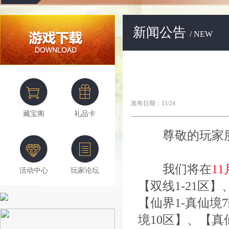
新闻公告
/ NEW
发布日期：11/24
藏宝阁
礼品卡
尊敬的玩家朋
我们将在
11
活动中心
玩家论坛
【双线1-21区】
【仙界1-真仙境
境10区】、【