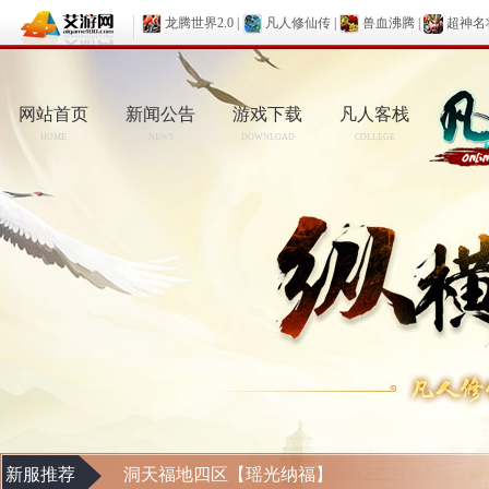
龙腾世界2.0
|
凡人修仙传
|
兽血沸腾
|
超神名
网站首页
新闻公告
游戏下载
凡人客栈
HOME
NEWS
DOWNLOAD
COLLEGE
新服推荐
洞天福地四区【瑶光纳福】