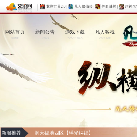
龙腾世界2.0
|
凡人修仙传
|
兽血沸腾
|
超神名
网站首页
新闻公告
游戏下载
凡人客栈
HOME
NEWS
DOWNLOAD
COLLEGE
新服推荐
洞天福地四区【瑶光纳福】