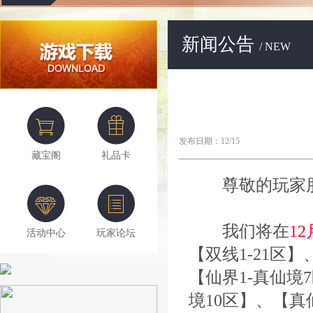
新闻公告
/ NEW
发布日期：12/15
藏宝阁
礼品卡
尊敬的玩家朋
我们将在
12
活动中心
玩家论坛
【双线1-21区】
【仙界1-真仙境
境10区】、【