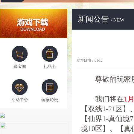
新闻公告
/ NEW
发布日期：01/12
藏宝阁
礼品卡
尊敬的玩家朋
我们将在
1月
活动中心
玩家论坛
【双线1-21区】
【仙界1-真仙境
境10区】、【真