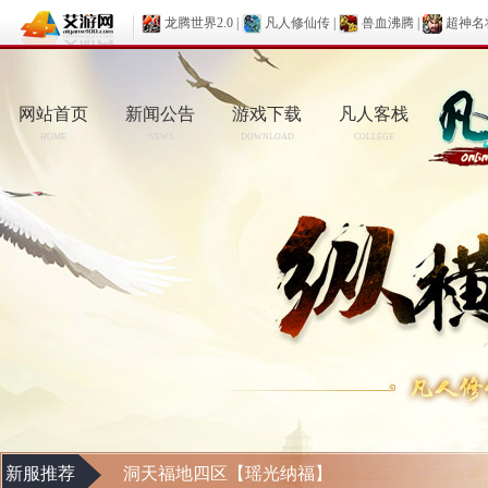
龙腾世界2.0
|
凡人修仙传
|
兽血沸腾
|
超神名
网站首页
新闻公告
游戏下载
凡人客栈
HOME
NEWS
DOWNLOAD
COLLEGE
新服推荐
洞天福地四区【瑶光纳福】