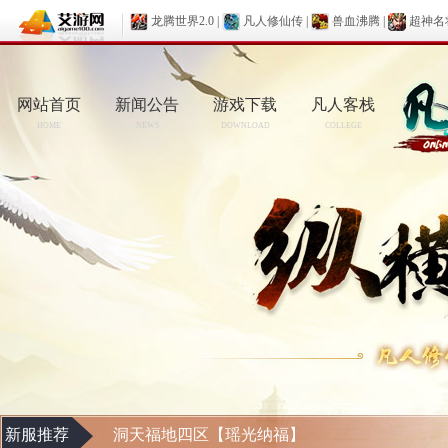
龙腾世界2.0
|
凡人修仙传
|
兽血沸腾
|
超神名
网站首页
新闻公告
游戏下载
凡人客栈
HOME
NEWS
DOWNLOAD
COLLEGE
新服推荐
洞天福地四区【瑶光纳福】