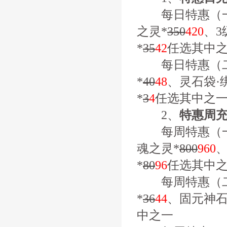
每日特惠（一
之灵*
350
420
、3
*
35
42
任选其中
每日特惠（二
*
40
48
、灵石袋·
*
3
4
任选其中之
2、
特惠周
每周特惠（一
魂之灵*
800
960
、
*
80
96
任选其中
每周特惠（二
*
36
44
、固元神石
中之一