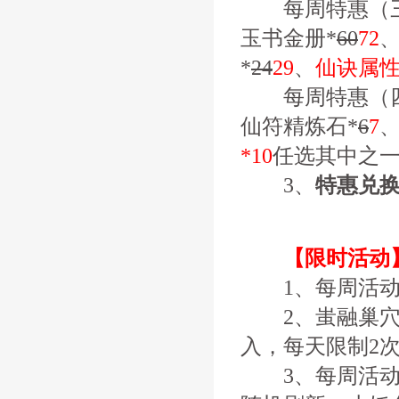
每周特惠（三
玉书金册*
60
72
、
*
24
29
、
仙诀属性
每周特惠（四
仙符精炼石*
6
7
*10
任选其中之
3、
特惠兑
【限时活动
1、每周活动
2、蚩融巢穴
入，每天限制2
3、每周活动