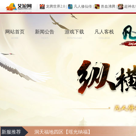
龙腾世界2.0
|
凡人修仙传
|
兽血沸腾
|
超神名
网站首页
新闻公告
游戏下载
凡人客栈
HOME
NEWS
DOWNLOAD
COLLEGE
新服推荐
洞天福地四区【瑶光纳福】