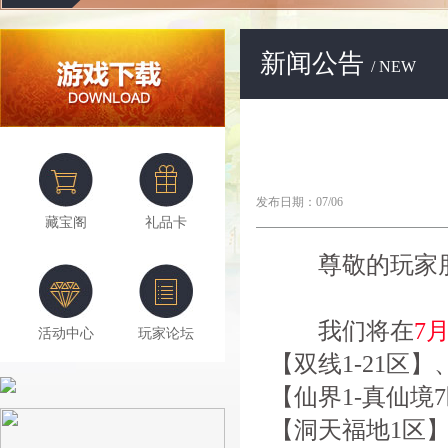
新闻公告
/ NEW
发布日期：07/06
藏宝阁
礼品卡
尊敬的玩家朋
我们将在
7月
活动中心
玩家论坛
【双线1-21区】
【仙界1-真仙境7
【洞天福地1区