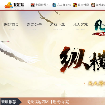
龙腾世界2.0
|
凡人修仙传
|
兽血沸腾
|
超神名
网站首页
新闻公告
游戏下载
凡人客栈
HOME
NEWS
DOWNLOAD
COLLEGE
新服推荐
洞天福地四区【瑶光纳福】