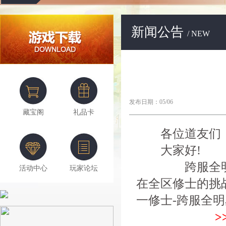
新闻公告
/ NEW
发布日期：05/06
藏宝阁
礼品卡
各位道友们
大家好!
跨服全明星赛
活动中心
玩家论坛
在全区修士的挑
一修士-跨服全明
>>