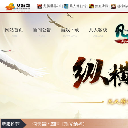
龙腾世界2.0
|
凡人修仙传
|
兽血沸腾
|
超神名
网站首页
新闻公告
游戏下载
凡人客栈
HOME
NEWS
DOWNLOAD
COLLEGE
新服推荐
洞天福地四区【瑶光纳福】