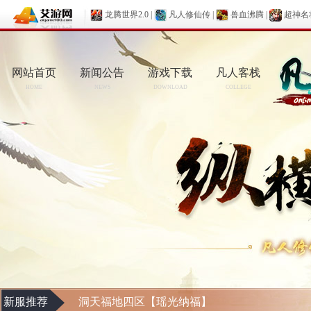
龙腾世界2.0
|
凡人修仙传
|
兽血沸腾
|
超神名
网站首页
新闻公告
游戏下载
凡人客栈
HOME
NEWS
DOWNLOAD
COLLEGE
新服推荐
洞天福地四区【瑶光纳福】