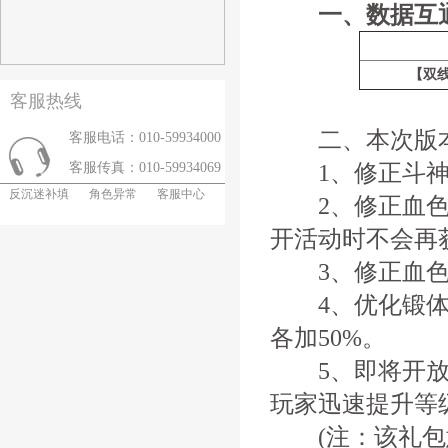
一、数据互
【双线
客服热线
二、本次版本
客服电话：010-59934000
1、修正斗神
客服传真：010-59934069
反沉迷补填
角色异常
客服中心
2、修正血色试
开活动时不会再
3、修正血色试
4、优化锻体功
各加50%。
5、即将开放跨
玩家迅速提升等级
(注：该礼包意