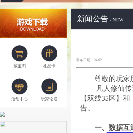
新闻公告
/ NEW
发布日期：04/02
藏宝阁
礼品卡
尊敬的玩家
凡人修仙传近期
【双线35区】
活动中心
玩家论坛
告。
一、数据互