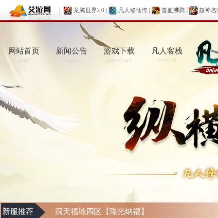
龙腾世界2.0
|
凡人修仙传
|
兽血沸腾
|
超神名
网站首页
新闻公告
游戏下载
凡人客栈
HOME
NEWS
DOWNLOAD
COLLEGE
新服推荐
洞天福地四区【瑶光纳福】