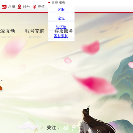
更多服务
注册
账号
充值
客服
论坛
防沉迷
玩家互动
账号充值
客服服务
家长监护
OMMUNITY
RECHARGE
SERCIVE
关注：