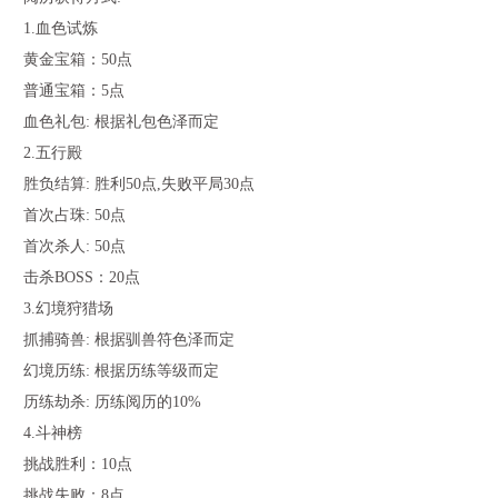
1.血色试炼
黄金宝箱：50点
普通宝箱：5点
血色礼包: 根据礼包色泽而定
2.五行殿
胜负结算: 胜利50点,失败平局30点
首次占珠: 50点
首次杀人: 50点
击杀BOSS：20点
3.幻境狩猎场
抓捕骑兽: 根据驯兽符色泽而定
幻境历练: 根据历练等级而定
历练劫杀: 历练阅历的10%
4.斗神榜
挑战胜利：10点
挑战失败：8点