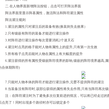
二.在人物界面新增阵法按钮，点击可打开阵法界面
阵法界面里显示阵基属性，激活阵法和阵符灌注属性
阵法灌注规则:
1.灌注的属性只对灌注后的装备有效(换装则失去效果）
2.只有镶嵌有阵符的装备才能进行灌注操作
3.对阵符进行灌注操作每次需要消耗2个迷天石
4.灌注时点亮的格子能对人物有属性上的提升,只有第一次生效
5.所有格子点亮后能对人物在属性上有大幅度的提升
6.灌注获得的所有属性受镶嵌阵符境界的影响,镶嵌的阵符境界越高,属
为合体期阵符)
7.只能对人物本体的阵符才能进行灌注操作,元婴不提供阵符的灌注
8.当装备没有阵符时,该部位获得的属性将失去作用,只有当阵符再次镶
注：在阵符灌注时为了避免多次往复前进的情况，可以将已经走过的图
后点亮了！同时出现多个路径时亦可以锁定多个