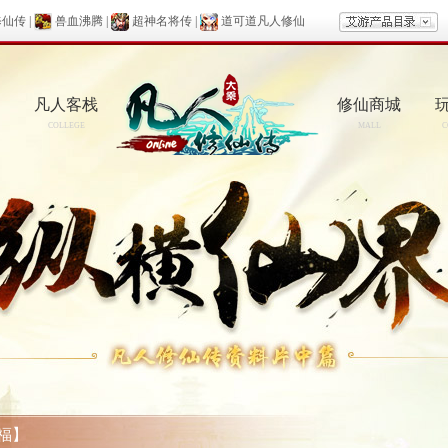
修仙传
|
兽血沸腾
|
超神名将传
|
道可道凡人修仙
凡人客栈
修仙商城
COLLEGE
MALL
C
福】