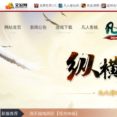
龙腾世界2.0
|
凡人修仙传
|
兽血沸腾
|
超神名
网站首页
新闻公告
游戏下载
凡人客栈
HOME
NEWS
DOWNLOAD
COLLEGE
新服推荐
洞天福地四区【瑶光纳福】