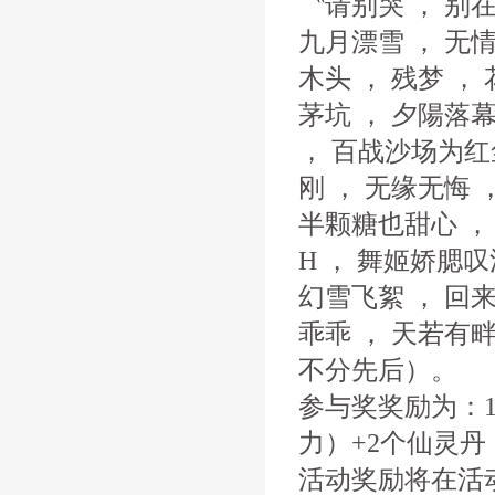
〝请别哭 ， 别在
九月漂雪 ， 无
木头 ， 残梦 ，
茅坑 ， 夕陽落幕
， 百战沙场为红
刚 ， 无缘无悔 ，
半颗糖也甜心 ， 刺
H ， 舞姬娇腮叹
幻雪飞絮 ， 回来
乖乖 ， 天若有畔
不分先后）。
参与奖奖励为：1
力）+2个仙灵丹
活动奖励将在活