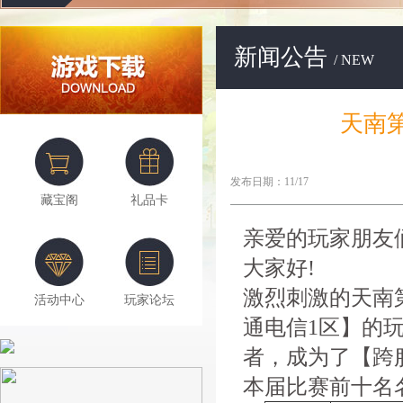
新闻公告
/ NEW
天南
发布日期：11/17
藏宝阁
礼品卡
亲爱的玩家朋友
大家好!
激烈刺激的天南
活动中心
玩家论坛
通电信1区】的
者，成为了【跨
本届比赛前十名