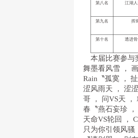
第八名
江湖人
第九名
挥
第十名
透进骨
本届比赛参与
舞墨看风雪 ， 
Rain〝孤寞 ，
涩风雨天 ， 涩涩
哥 ， 问VS天 ，
春〝燕石妄珍 ， 
天命VS轮回 ， 
只为你引领风骚 ，