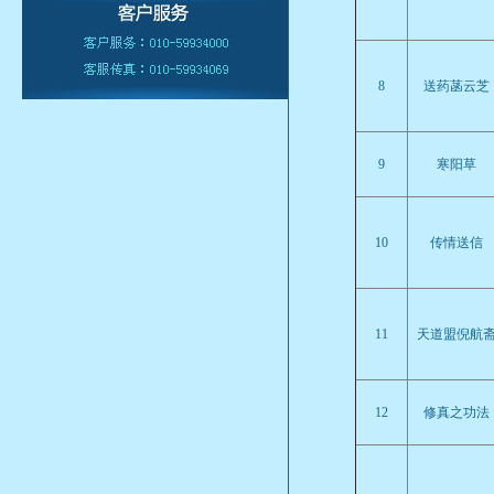
8
送药菡云芝
9
寒阳草
10
传情送信
11
天道盟倪航
12
修真之功法