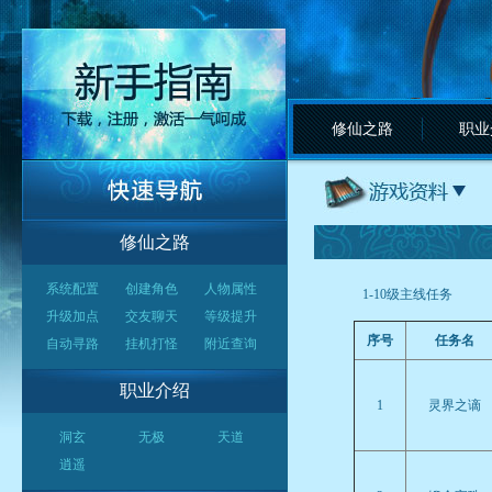
修仙之路
职业
修仙之路
系统配置
创建角色
人物属性
1-10级主线任务
升级加点
交友聊天
等级提升
序号
任务名
自动寻路
挂机打怪
附近查询
职业介绍
1
灵界之谪
洞玄
无极
天道
逍遥