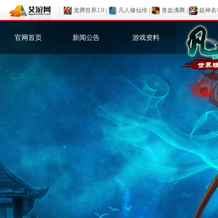
龙腾世界2.0
|
凡人修仙传
|
兽血沸腾
|
超神名
官网首页
新闻公告
游戏资料