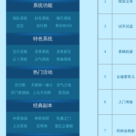
2
锻金宝珠
系统功能
组队系统
好友系统
聊天系统
法宝
排行榜
野外BOSS
3
试手武器
特色系统
五行灵根
灵兽系统
灵兽探宝
4
黄枫机缘
占卜系统
义气系统
双修系统
热门活动
5
女修萧翠儿
五行殿
天南第一修士
灵气之地
宗门资源战
上元灭光阵
星宫战
6
入门考验
经典副本
外星海域
神君洞府
坠魔之门
上古昆吾
玄骨洞
遗忘之蜃都
7
药材金精参