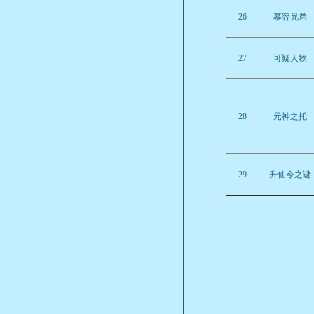
26
慕容兄弟
27
可疑人物
28
元神之托
29
升仙令之谜