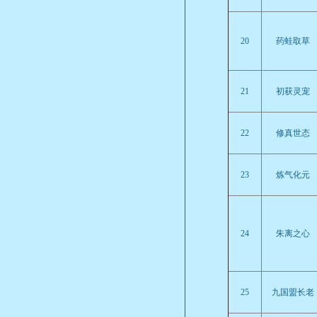
20
药蛙取草
21
初获灵宠
22
修真世态
23
炼气化元
24
朱离之心
25
九国盟长老