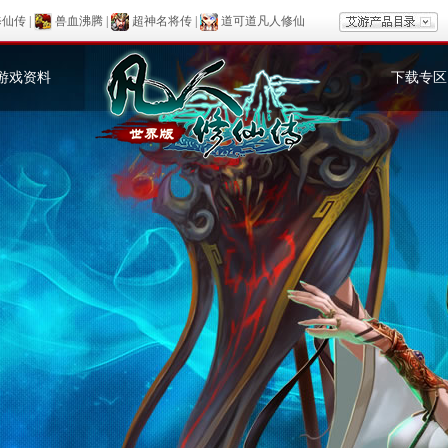
修仙传
|
兽血沸腾
|
超神名将传
|
道可道凡人修仙
游戏资料
下载专区