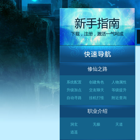
修仙之路
系统配置
创建角色
人物属性
升级加点
交友聊天
等级提升
自动寻路
挂机打怪
附近查询
职业介绍
洞玄
无极
天道
逍遥