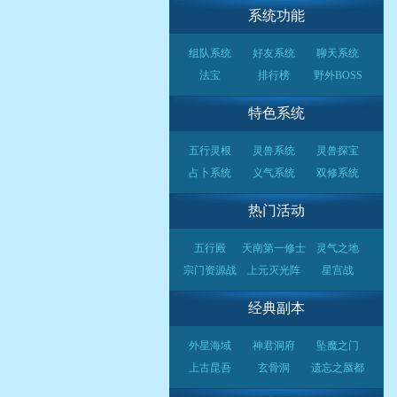
系统功能
组队系统
好友系统
聊天系统
法宝
排行榜
野外BOSS
特色系统
五行灵根
灵兽系统
灵兽探宝
占卜系统
义气系统
双修系统
热门活动
五行殿
天南第一修士
灵气之地
宗门资源战
上元灭光阵
星宫战
经典副本
外星海域
神君洞府
坠魔之门
上古昆吾
玄骨洞
遗忘之蜃都