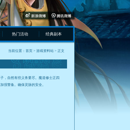
热门活动
经典副本
当前位置：
首页
>
游戏资料站
> 正文
子，自然有些义务要尽。魔道修士正四
里加强警备。确保灵脉的安全。