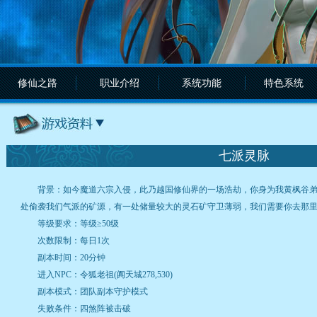
修仙之路
职业介绍
系统功能
特色系统
七派灵脉
背景：如今魔道六宗入侵，此乃越国修仙界的一场浩劫，你身为我黄枫谷弟
处偷袭我们气派的矿源，有一处储量较大的灵石矿守卫薄弱，我们需要你去那
等级要求：等级≥50级
次数限制：每日1次
副本时间：20分钟
进入NPC：令狐老祖(阗天城278,530)
副本模式：团队副本守护模式
失败条件：四煞阵被击破