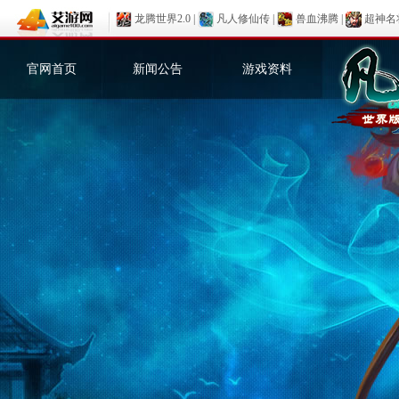
龙腾世界2.0
|
凡人修仙传
|
兽血沸腾
|
超神名
官网首页
新闻公告
游戏资料