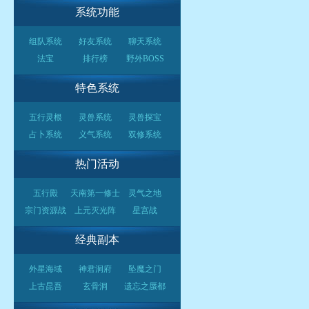
系统功能
组队系统
好友系统
聊天系统
法宝
排行榜
野外BOSS
特色系统
五行灵根
灵兽系统
灵兽探宝
占卜系统
义气系统
双修系统
热门活动
五行殿
天南第一修士
灵气之地
宗门资源战
上元灭光阵
星宫战
经典副本
外星海域
神君洞府
坠魔之门
上古昆吾
玄骨洞
遗忘之蜃都