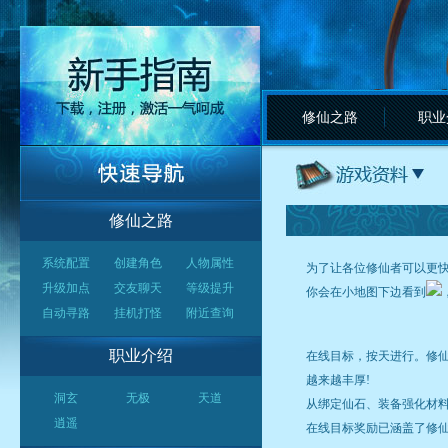
修仙之路
职业
修仙之路
系统配置
创建角色
人物属性
为了让各位修仙者可以更
升级加点
交友聊天
等级提升
你会在小地图下边看到
自动寻路
挂机打怪
附近查询
职业介绍
在线目标，按天进行。修
越来越丰厚!
洞玄
无极
天道
从绑定仙石、装备强化材
逍遥
在线目标奖励已涵盖了修仙