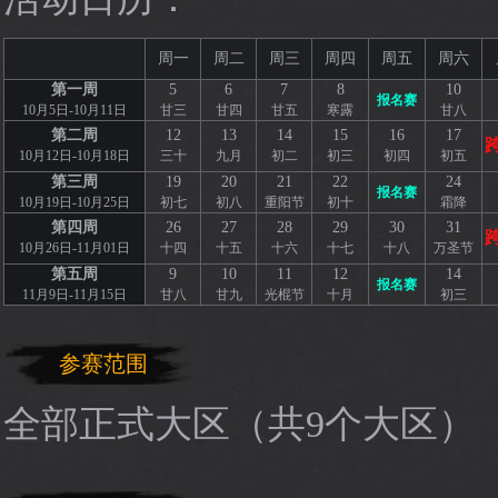
周一
周二
周三
周四
周五
周六
第一周
5
6
7
8
10
报名赛
10月5日-10月11日
甘三
甘四
甘五
寒露
甘八
第二周
12
13
14
15
16
17
10月12日-10月18日
三十
九月
初二
初三
初四
初五
第三周
19
20
21
22
24
报名赛
10月19日-10月25日
初七
初八
重阳节
初十
霜降
第四周
26
27
28
29
30
31
10月26日-11月01日
十四
十五
十六
十七
十八
万圣节
第五周
9
10
11
12
14
报名赛
11月9日-11月15日
甘八
甘九
光棍节
十月
初三
参赛范围
全部正式大区（共9个大区）