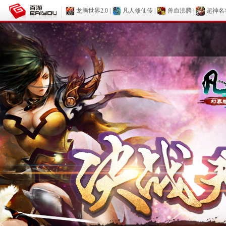
龙腾世界2.0
|
凡人修仙传
|
兽血沸腾
|
超神名