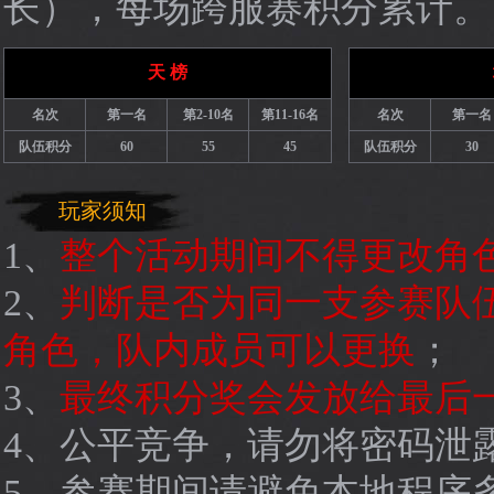
长），每场跨服赛积分累计。
天 榜
名次
第一名
第2-10名
第11-16名
名次
第一名
队伍积分
60
55
45
队伍积分
30
玩家须知
1、
整个活动期间不得更改角
2、
判断是否为同一支参赛队
角色，队内成员可以更换
；
3、
最终积分奖会发放给最后
4、公平竞争，请勿将密码泄
5、参赛期间请避免本地程序