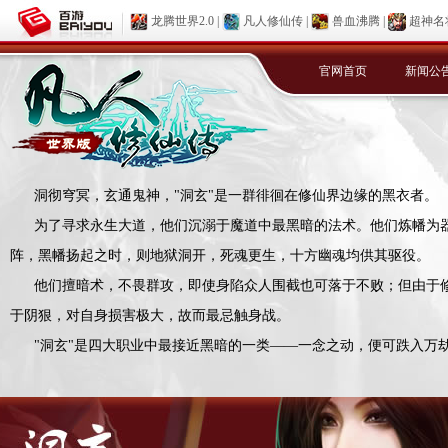
龙腾世界2.0
|
凡人修仙传
|
兽血沸腾
|
超神名
官网首页
新闻公
洞彻穹冥，玄通鬼神，"洞玄"是一群徘徊在修仙界边缘的黑衣者。
为了寻求永生大道，他们沉溺于魔道中最黑暗的法术。他们炼幡为
阵，黑幡扬起之时，则地狱洞开，死魂更生，十方幽魂均供其驱役。
他们擅暗术，不畏群攻，即使身陷众人围截也可落于不败；但由于
于阴狠，对自身损害极大，故而最忌触身战。
"洞玄"是四大职业中最接近黑暗的一类——一念之动，便可跌入万