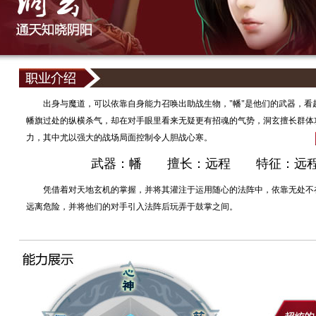
出身与魔道，可以依靠自身能力召唤出助战生物，"幡"是他们的武器，看
幡旗过处的纵横杀气，却在对手眼里看来无疑更有招魂的气势，洞玄擅长群体
力，其中尤以强大的战场局面控制令人胆战心寒。
武器：幡 擅长：远程 特征：远
凭借着对天地玄机的掌握，并将其灌注于运用随心的法阵中，依靠无处不
远离危险，并将他们的对手引入法阵后玩弄于鼓掌之间。